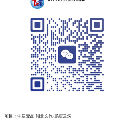
项目：
中建壹品·湖北文旅·鹏宸云筑