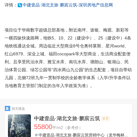
详情：
中建壹品·湖北文旅·鹏宸云筑-深圳房地产信息网
项目位于华南数字超级总部基地，附近南坪、坂银、梅观、新彩等
一横四纵快速路网，地铁5、10、22（建设中）、25（建设中）4条
地铁线通达全城。周边临近大型商业8号仓奥特莱斯、星河world、
红山6979、深业上城、福田cocopark等大型商业，生活商业配套便
利。且享受民治水库、雅宝水库、南坑水库、塘朗山、银湖山、民
治体育公园、绿芯公园等“四水两山九公园”的生态配套，项目自带幼
儿园，北侧72班九年一贯制学校的全龄教学体系（入学/升学条件以
当地教育主管部门制定的当年入学政策为准）。
相关楼盘
中建壹品·湖北文旅·鹏宸云筑
新房
55800
平/m2（参考价）
中建壹品·湖北文旅·鹏宸云筑营销中心（龙华梅林关华南数字超级总部，10号线南坑站约500米）