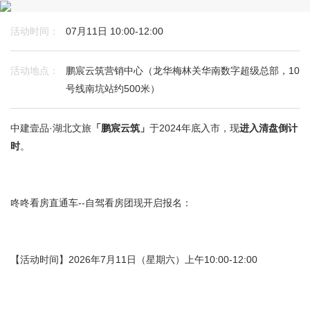
活动时间：
07月11日 10:00-12:00
活动地点：
鹏宸云筑营销中心（龙华梅林关华南数字超级总部，10
号线南坑站约500米）
中建壹品·湖北文旅
「鹏宸云筑」
于2024年底入市，现
进入清盘倒计
时
。
咚咚看房直通车--自驾看房团现开启报名：
【活动时间】2026年7月11日（星期六）上午10:00-12:00