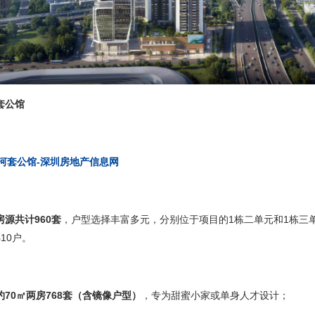
套公馆
河套公馆-深圳房地产信息网
源共计960套
，户型选择丰富多元，分别位于项目的1栋二单元和1栋三单
10户。
约
70㎡两房768套（
含镜像户型
）
，专为甜蜜小家或单身人才设计；