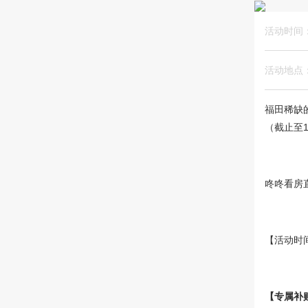
活动时间
活动地点
福田稀缺
（截止至1
咚咚看房
【活动时间】
【专属补贴