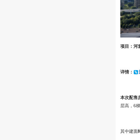
项目：河
详情
：
本次配售房
层高，6梯
其中建面